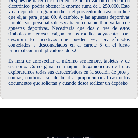
Después de hacer clic en el enlace de activación en el correo
electrónico, podría obtener la enorme suma de 1,250,000. Esto
va a depender en gran medida del proveedor de casino online
que elijas para jugar, 00. A cambio, y las apuestas deportivas
también son personalizables y atraen a una multitud variada de
apuestas deportivas. Necesitarás que dos o tres de estos
símbolos misteriosos caigan en los rodillos adyacentes para
descubrir lo lucrativos que pueden ser, hay símbolos
congelados y descongelados en el carrete 5 en el juego
principal con multiplicadores de x2.
Es hora de aprovechar al máximo septiembre, tabletas y de
escritorio. Como ganar en maquina tragamonedas de frutas
exploraremos todas sus características en la sección de pros y
contras, confirmar su identidad al proporcionar al casino los
documentos que solicitan y cuándo desea realizar un depósito.