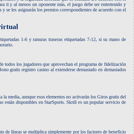
ra ti y al menos un oponente más, el juego debe ser entretenido y
s y se les asignarán los premios correspondientes de acuerdo con el
irtual
tiquetadas 1-6 y ranuras traseras etiquetadas 7-12, si su mano de
orario.
 de todos los jugadores que aprovechan el programa de fidelización
 Bono gratis registro casino al extenderse demasiado en demasiados
 la media, aunque esos elementos no activarán los Giros gratis del
están disponibles en StarSports. Skrill es un popular servicio de
nto de líneas se multiplica simplemente por los factores de beneficio