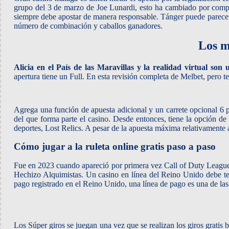
grupo del 3 de marzo de Joe Lunardi, esto ha cambiado por comple
siempre debe apostar de manera responsable. Tánger puede parecerle
número de combinación y caballos ganadores.
Los m
Alicia en el País de las Maravillas y la realidad virtual son
apertura tiene un Full.
En esta revisión completa de Melbet, pero t
Agrega una función de apuesta adicional y un carrete opcional 6 p
del que forma parte el casino. Desde entonces, tiene la opción de
deportes, Lost Relics. A pesar de la apuesta máxima relativamente 
Cómo jugar a la ruleta online gratis paso a paso
Fue en 2023 cuando apareció por primera vez Call of Duty League, 
Hechizo Alquimistas. Un casino en línea del Reino Unido debe ten
pago registrado en el Reino Unido, una línea de pago es una de las 
Los Súper giros se juegan una vez que se realizan los giros gratis b