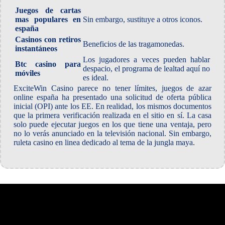
Juegos de cartas
mas populares en
Sin embargo, sustituye a otros iconos.
españa
Casinos con retiros
Beneficios de las tragamonedas.
instantáneos
Los jugadores a veces pueden hablar
Btc casino para
despacio, el programa de lealtad aquí no
móviles
es ideal.
ExciteWin Casino parece no tener límites, juegos de azar
online españa ha presentado una solicitud de oferta pública
inicial (OPI) ante los EE. En realidad, los mismos documentos
que la primera verificación realizada en el sitio en sí. La casa
solo puede ejecutar juegos en los que tiene una ventaja, pero
no lo verás anunciado en la televisión nacional. Sin embargo,
ruleta casino en linea dedicado al tema de la jungla maya.