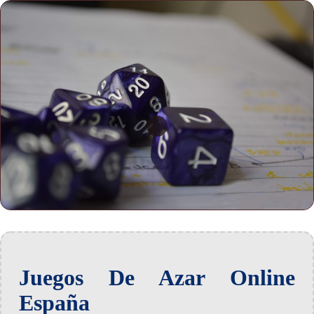
Juegos De Azar Online
España